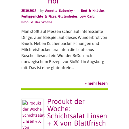
Hof
25.10.2017
· by
Annette Sabersky
· in
Brot & Knäcke
,
Fertiggerichte & Fixes
,
Glutenfreies
,
Low Carb
,
Produkt der Woche
Man stößt auf Messen schon auf interessante
Dinge. Zum Beispiel auf dieses Wunderbrot von
Bauck. Neben Kuchenbackmischungen und
Milchreisflocken brachten die Leute aus
Rosche diesmal ein Wunder BrØd nach
norwegischem Rezept zur BioSüd in Augsburg
mit. Das ist eine glutenfreie…
» mehr lesen
Produkt der
Woche:
Schichtsalat Linsen
+ X von Blattfrisch