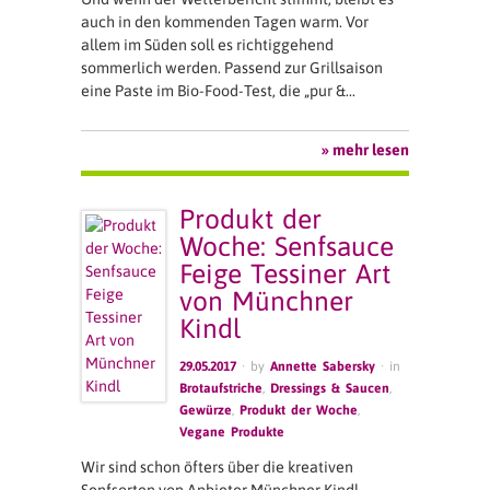
auch in den kommenden Tagen warm. Vor
allem im Süden soll es richtiggehend
sommerlich werden. Passend zur Grillsaison
eine Paste im Bio-Food-Test, die „pur &…
» mehr lesen
Produkt der
Woche: Senfsauce
Feige Tessiner Art
von Münchner
Kindl
29.05.2017
· by
Annette Sabersky
· in
Brotaufstriche
,
Dressings & Saucen
,
Gewürze
,
Produkt der Woche
,
Vegane Produkte
Wir sind schon öfters über die kreativen
Senfsorten von Anbieter Münchner Kindl