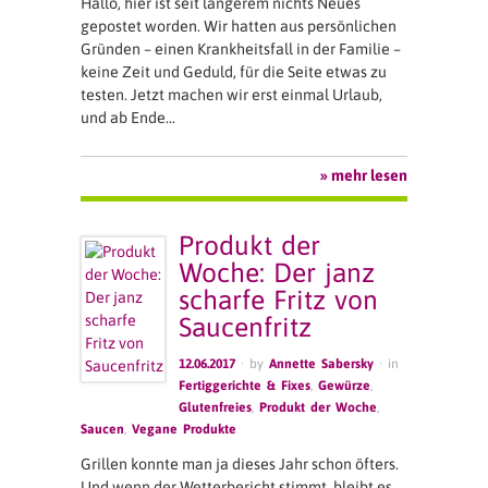
Hallo, hier ist seit längerem nichts Neues
gepostet worden. Wir hatten aus persönlichen
Gründen – einen Krankheitsfall in der Familie –
keine Zeit und Geduld, für die Seite etwas zu
testen. Jetzt machen wir erst einmal Urlaub,
und ab Ende…
» mehr lesen
Produkt der
Woche: Der janz
scharfe Fritz von
Saucenfritz
12.06.2017
· by
Annette Sabersky
· in
Fertiggerichte & Fixes
,
Gewürze
,
Glutenfreies
,
Produkt der Woche
,
Saucen
,
Vegane Produkte
Grillen konnte man ja dieses Jahr schon öfters.
Und wenn der Wetterbericht stimmt, bleibt es