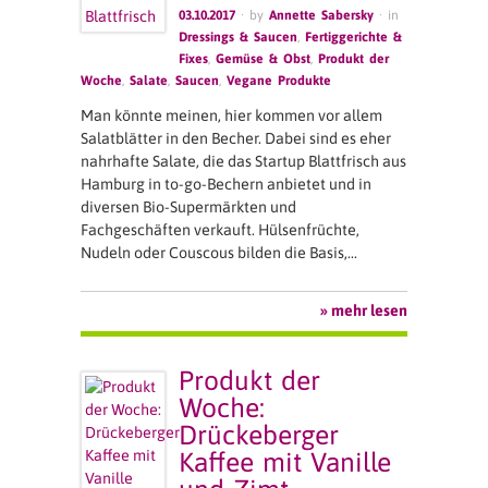
03.10.2017
· by
Annette Sabersky
· in
Dressings & Saucen
,
Fertiggerichte &
Fixes
,
Gemüse & Obst
,
Produkt der
Woche
,
Salate
,
Saucen
,
Vegane Produkte
Man könnte meinen, hier kommen vor allem
Salatblätter in den Becher. Dabei sind es eher
nahrhafte Salate, die das Startup Blattfrisch aus
Hamburg in to-go-Bechern anbietet und in
diversen Bio-Supermärkten und
Fachgeschäften verkauft. Hülsenfrüchte,
Nudeln oder Couscous bilden die Basis,…
» mehr lesen
Produkt der
Woche:
Drückeberger
Kaffee mit Vanille