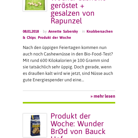
geröstet +
gesalzen von
Rapunzel
08.01.2018
· by
Annette Sabersky
· in
Knabbersachen
& Chips
,
Produkt der Woche
Nach den üppigen Feiertagen kommen nun
auch noch Cashewnüsse in den Bio-Food-Test?
Mit rund 600 Kilokalorien je 100 Gramm sind
sie tatsächlich sehr üppig. Doch gerade, wenn
es draußen kalt wird wie jetzt, sind Nüsse auch
gute Energiespender und eine…
» mehr lesen
Produkt der
Woche: Wunder
BrØd von Bauck