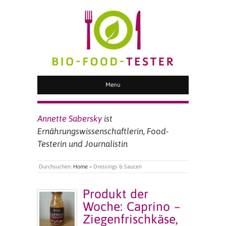
BIO FOOD TESTER
Menu
Annette Sabersky
ist
Ernährungswissenschaftlerin, Food-
Testerin und Journalistin
Durchsuchen:
Home
»
Dressings & Saucen
Produkt der
Woche: Caprino –
Ziegenfrischkäse,