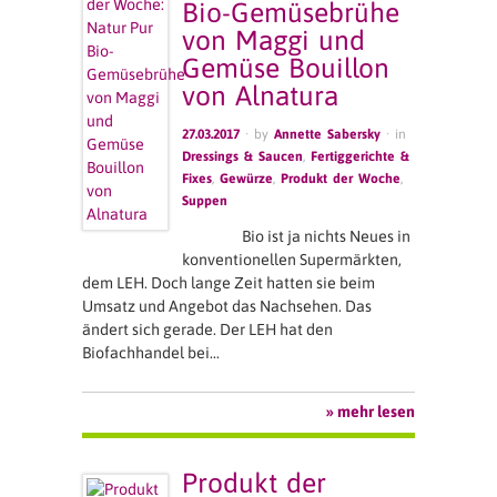
Bio-Gemüsebrühe
von Maggi und
Gemüse Bouillon
von Alnatura
27.03.2017
· by
Annette Sabersky
· in
Dressings & Saucen
,
Fertiggerichte &
Fixes
,
Gewürze
,
Produkt der Woche
,
Suppen
Bio ist ja nichts Neues in
konventionellen Supermärkten,
dem LEH. Doch lange Zeit hatten sie beim
Umsatz und Angebot das Nachsehen. Das
ändert sich gerade. Der LEH hat den
Biofachhandel bei…
» mehr lesen
Produkt der