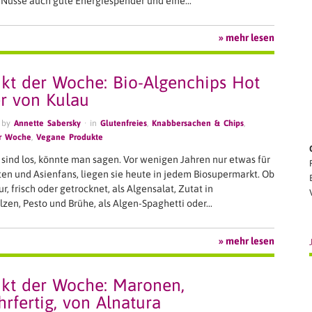
nd Nüsse auch gute Energiespender und eine…
» mehr lesen
kt der Woche: Bio-Algenchips Hot
r von Kulau
 by
Annette Sabersky
· in
Glutenfreies
,
Knabbersachen & Chips
,
er Woche
,
Vegane Produkte
 sind los, könnte man sagen. Vor wenigen Jahren nur etwas für
en und Asienfans, liegen sie heute in jedem Biosupermarkt. Ob
ur, frisch oder getrocknet, als Algensalat, Zutat in
zen, Pesto und Brühe, als Algen-Spaghetti oder…
» mehr lesen
kt der Woche: Maronen,
hrfertig, von Alnatura