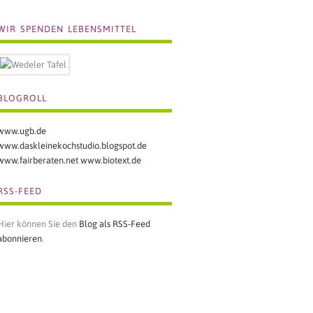
WIR SPENDEN LEBENSMITTEL
BLOGROLL
www.ugb.de
www.daskleinekochstudio.blogspot.de
www.fairberaten.net
www.biotext.de
RSS-FEED
Hier können Sie den
Blog als RSS-Feed
abonnieren
.