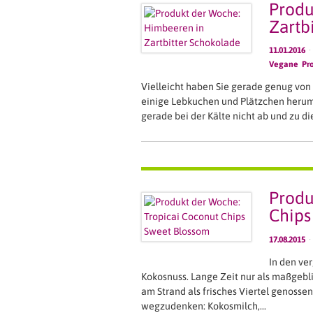
Produ
Zartb
11.01.2016
·
Vegane Pr
Vielleicht haben Sie gerade genug von
einige Lebkuchen und Plätzchen herum, 
gerade bei der Kälte nicht ab und zu d
Produ
Chips
17.08.2015
·
In den ve
Kokosnuss. Lange Zeit nur als maßgebli
am Strand als frisches Viertel genossen
wegzudenken: Kokosmilch,…