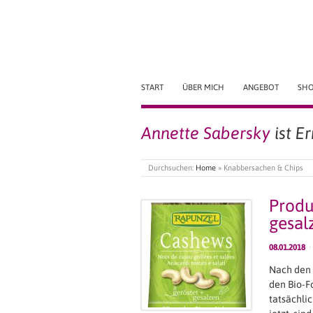
START
ÜBER MICH
ANGEBOT
SH
Annette Sabersky
ist E
Durchsuchen:
Home
»
Knabbersachen & Chips
Produ
gesal
08.01.2018
·
Nach den
den Bio-F
tatsächli