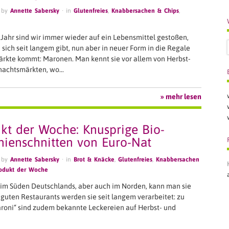
 by
Annette Sabersky
· in
Glutenfreies
,
Knabbersachen & Chips
,
 Jahr sind wir immer wieder auf ein Lebensmittel gestoßen,
 sich seit langem gibt, nun aber in neuer Form in die Regale
ärkte kommt: Maronen. Man kennt sie vor allem von Herbst-
nachtsmärkten, wo…
» mehr lesen
kt der Woche: Knusprige Bio-
nienschnitten von Euro-Nat
 by
Annette Sabersky
· in
Brot & Knäcke
,
Glutenfreies
,
Knabbersachen
odukt der Woche
 im Süden Deutschlands, aber auch im Norden, kann man sie
n guten Restaurants werden sie seit langem verarbeitet: zu
roni“ sind zudem bekannte Leckereien auf Herbst- und