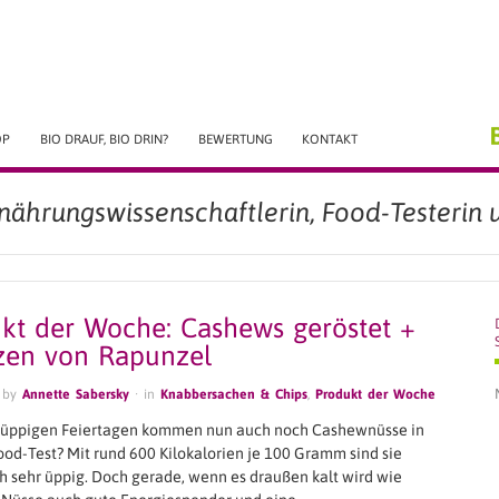
OP
BIO DRAUF, BIO DRIN?
BEWERTUNG
KONTAKT
rnährungswissenschaftlerin, Food-Testerin u
kt der Woche: Cashews geröstet +
zen von Rapunzel
 by
Annette Sabersky
· in
Knabbersachen & Chips
,
Produkt der Woche
 üppigen Feiertagen kommen nun auch noch Cashewnüsse in
ood-Test? Mit rund 600 Kilokalorien je 100 Gramm sind sie
ch sehr üppig. Doch gerade, wenn es draußen kalt wird wie