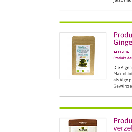
jetzt, si
Produ
Ginge
14.11.2016
·
Produkt d
Die Algen
Makrobiot
als Alge p
Gewürzsal
Produ
verze