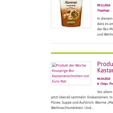
09.11.2016
·
Toppings
In diesem
dass es an
der Bio-M
und Weih
Produ
Kasta
04.10.2016
·
& Chips
,
Pr
Vor allem
jetzt überall sammeln: Esskastanien. I
Püree, Suppe und Aufstrich. Warme „Ma
Weihnachtsmärkten. Und…