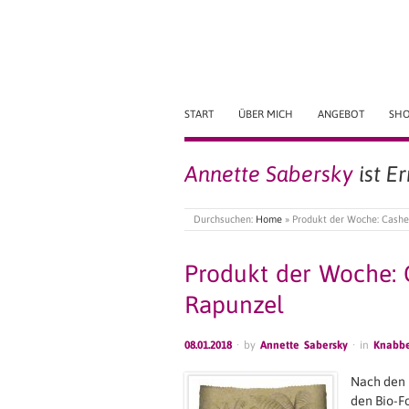
START
ÜBER MICH
ANGEBOT
SH
Annette Sabersky
ist E
Durchsuchen:
Home
»
Produkt der Woche: Cashe
Produkt der Woche: 
Rapunzel
08.01.2018
· by
Annette Sabersky
· in
Knabbe
Nach den 
den Bio-F