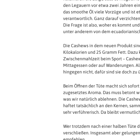
den Legauern vor etwa zwei Jahren ein
das smoothe Öl viele Vorzüge und ist 
verantwortlich. Ganz darauf verzichten
Die Frage ist also, woher es kommt und
unter anderem von dem ecuadorianisch
Die Cashews in dem neuen Produkt sind,
Kilokalorien und 25 Gramm Fett. Dazu 
Zwischenmahlzeit beim Sport – Cashews 
Mittagessen oder auf Wanderungen. Als
hingegen nicht, dafür sind sie doch zu 
Beim Öffnen der Tüte macht sich sofort
zugesetztes Aroma. Das muss betont we
was wir natürlich ablehnen. Die Cashe
haftet tatsächlich an den Kernen, samm
sehr verführerisch. Da bleibt vermutlich
Wer trotzdem nach einer halben Tüte d
verschließen. Insgesamt aber gelunge
empfehlen.