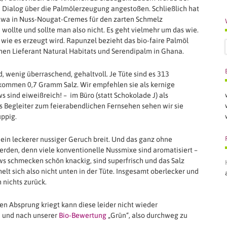
 Dialog über die Palmölerzeugung angestoßen. Schließlich hat
etwa in Nuss-Nougat-Cremes für den zarten Schmelz
 wollte und sollte man also nicht. Es geht vielmehr um das wie.
 wie es erzeugt wird. Rapunzel bezieht das bio-faire Palmöl
en Lieferant Natural Habitats und Serendipalm in Ghana.
 wenig überraschend, gehaltvoll. Je Tüte sind es 313
kommen 0,7 Gramm Salz. Wir empfehlen sie als kernige
sind eiweißreich! – im Büro (statt Schokolade J) als
 Begleiter zum feierabendlichen Fernsehen sehen wir sie
üppig.
 ein leckerer nussiger Geruch breit. Und das ganz ohne
rden, denn viele konventionelle Nussmixe sind aromatisiert –
ws schmecken schön knackig, sind superfrisch und das Salz
elt sich also nicht unten in der Tüte. Insgesamt oberlecker und
 nichts zurück.
en Absprung kriegt kann diese leider nicht wieder
n und nach unserer
Bio-Bewertung
„Grün“, also durchweg zu