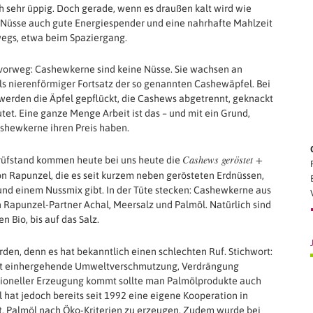
ch sehr üppig. Doch gerade, wenn es draußen kalt wird wie
nd Nüsse auch gute Energiespender und eine nahrhafte Mahlzeit
wegs, etwa beim Spaziergang.
vorweg: Cashewkerne sind keine Nüsse. Sie wachsen an
s nierenförmiger Fortsatz der so genannten Cashewäpfel. Bei
 werden die Äpfel gepflückt, die Cashews abgetrennt, geknackt
et. Eine ganze Menge Arbeit ist das – und mit ein Grund,
hewkerne ihren Preis haben.
Cashews geröstet +
rüfstand kommen heute bei uns heute die
n Rapunzel, die es seit kurzem neben gerösteten Erdnüssen,
nd einem Nussmix gibt. In der Tüte stecken: Cashewkerne aus
n Rapunzel-Partner Achal, Meersalz und Palmöl. Natürlich sind
en Bio, bis auf das Salz.
rden, denn es hat bekanntlich einen schlechten Ruf. Stichwort:
t einhergehende Umweltverschmutzung, Verdrängung
ntioneller Erzeugung kommt sollte man Palmölprodukte auch
l hat jedoch bereits seit 1992 eine eigene Kooperation in
st, Palmöl nach Öko-Kriterien zu erzeugen. Zudem wurde bei