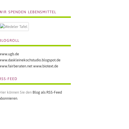
WIR SPENDEN LEBENSMITTEL
BLOGROLL
www.ugb.de
www.daskleinekochstudio.blogspot.de
www.fairberaten.net
www.biotext.de
RSS-FEED
Hier können Sie den
Blog als RSS-Feed
abonnieren
.