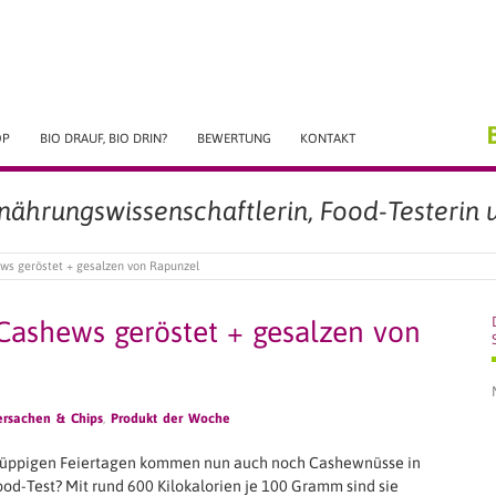
OP
BIO DRAUF, BIO DRIN?
BEWERTUNG
KONTAKT
rnährungswissenschaftlerin, Food-Testerin u
ws geröstet + gesalzen von Rapunzel
Cashews geröstet + gesalzen von
rsachen & Chips
,
Produkt der Woche
üppigen Feiertagen kommen nun auch noch Cashewnüsse in
ood-Test? Mit rund 600 Kilokalorien je 100 Gramm sind sie