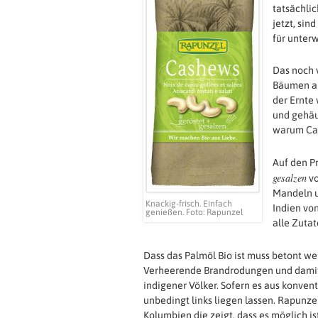
tatsächli
jetzt, si
für unter
Das noch 
Bäumen al
der Ernte
und gehäut
warum Cas
Auf den P
gesalzen
vo
Mandeln u
Knackig-frisch. Einfach
Indien vo
genießen. Foto: Rapunzel
alle Zutat
Dass das Palmöl Bio ist muss betont we
Verheerende Brandrodungen und dami
indigener Völker. Sofern es aus konve
unbedingt links liegen lassen. Rapunze
Kolumbien die zeigt, dass es möglich i