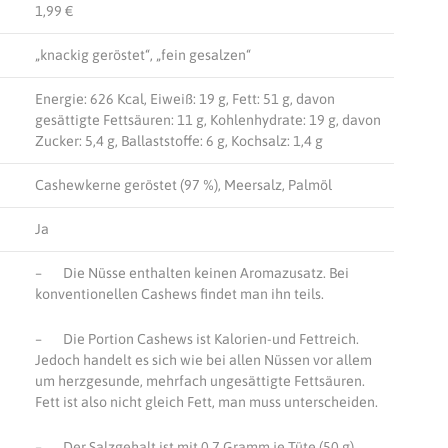
1,99 €
„knackig geröstet“, „fein gesalzen“
Energie: 626 Kcal, Eiweiß: 19 g, Fett: 51 g, davon
gesättigte Fettsäuren: 11 g, Kohlenhydrate: 19 g, davon
Zucker: 5,4 g, Ballaststoffe: 6 g, Kochsalz: 1,4 g
Cashewkerne geröstet (97 %), Meersalz, Palmöl
Ja
– Die Nüsse enthalten keinen Aromazusatz. Bei
konventionellen Cashews findet man ihn teils.
– Die Portion Cashews ist Kalorien-und Fettreich.
Jedoch handelt es sich wie bei allen Nüssen vor allem
um herzgesunde, mehrfach ungesättigte Fettsäuren.
Fett ist also nicht gleich Fett, man muss unterscheiden.
– Der Salzgehalt ist mit 0,7 Gramm je Tüte (50 g)