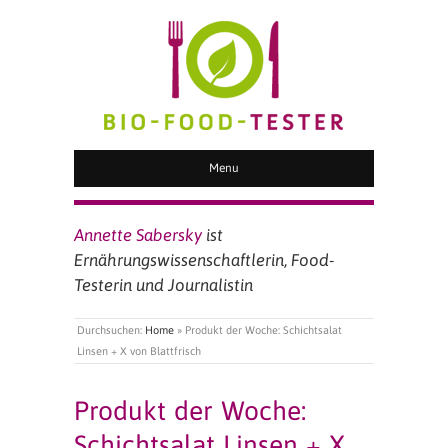
BIO FOOD TESTER
Menu
Annette Sabersky
ist
Ernährungswissenschaftlerin, Food-
Testerin und Journalistin
Durchsuchen:
Home
»
Produkt der Woche: Schichtsalat
Linsen + X von Blattfrisch
Produkt der Woche:
Schichtsalat Linsen + X