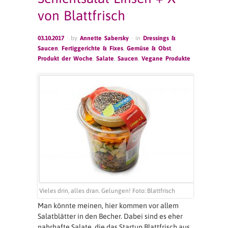
von Blattfrisch
03.10.2017
· by
Annette Sabersky
· in
Dressings &
Saucen
,
Fertiggerichte & Fixes
,
Gemüse & Obst
,
Produkt der Woche
,
Salate
,
Saucen
,
Vegane Produkte
Vieles drin, alles dran. Gelungen! Foto: Blattfrisch
Man könnte meinen, hier kommen vor allem
Salatblätter in den Becher. Dabei sind es eher
nahrhafte Salate, die das Startup Blattfrisch aus