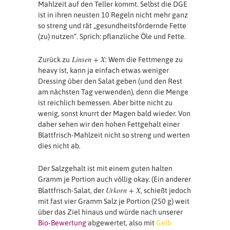
Mahlzeit auf den Teller kommt. Selbst die DGE
ist in ihren neusten 10 Regeln nicht mehr ganz
so streng und rät „gesundheitsfördernde Fette
(zu) nutzen“. Sprich: pflanzliche Öle und Fette.
Linsen + X
Zurück zu
: Wem die Fettmenge zu
heavy ist, kann ja einfach etwas weniger
Dressing über den Salat geben (und den Rest
am nächsten Tag verwenden), denn die Menge
ist reichlich bemessen. Aber bitte nicht zu
wenig, sonst knurrt der Magen bald wieder. Von
daher sehen wir den hohen Fettgehalt einer
Blattfrisch-Mahlzeit nicht so streng und werten
dies nicht ab.
Der Salzgehalt ist mit einem guten halten
Gramm je Portion auch völlig okay. (Ein anderer
Urkorn + X
Blattfrisch-Salat, der
, schießt jedoch
mit fast vier Gramm Salz je Portion (250 g) weit
über das Ziel hinaus und würde nach unserer
Bio-Bewertung
abgewertet, also mit
Gelb