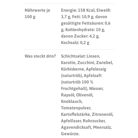
Nährwerte je
Energie: 158 Kcal, Eiweiß:
100 g
3,7 g, Fett: 10,9 g, davon
gesättigte Fettsäuren: 0,6
g, Kohlenhydrate: 10 g,
davon Zucker: 4,2 g,
Kochsalz: 0,2 g
Was steckt drin?
Schichtsalat: Linsen,
Karotte, Zucchini, Zwiebel,
Kürbiskerne, Apfelessig
(naturtrüb), Apfelsaft
(naturtrüb 100 %
Fruchtgehalt), Wasser,
Rapsöl, Olivenöl,
Knoblauch,
Tomatenpulver,
Kartoffelstärke, Zitronenöl,
Apfelfaser, Rohrzucker,
Agavendicksaft, Meersalz,
Gewürze.