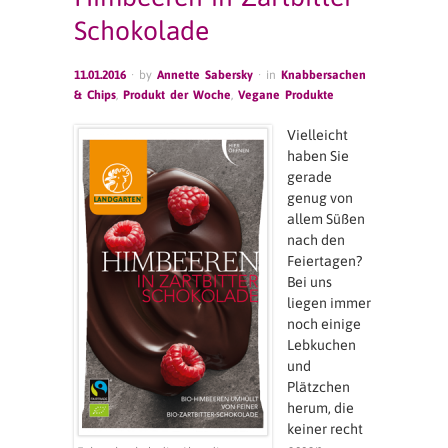
Schokolade
11.01.2016
· by
Annette Sabersky
· in
Knabbersachen
& Chips
,
Produkt der Woche
,
Vegane Produkte
Vielleicht
haben Sie
gerade
genug von
allem Süßen
nach den
Feiertagen?
Bei uns
liegen immer
noch einige
Lebkuchen
und
Plätzchen
herum, die
keiner recht