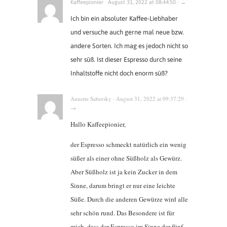
Kaffeepionier · August 31, 2022 at 08:44:50 · →
Ich bin ein absoluter Kaffee-Liebhaber
und versuche auch gerne mal neue bzw.
andere Sorten. Ich mag es jedoch nicht so
sehr süß. Ist dieser Espresso durch seine
Inhaltstoffe nicht doch enorm süß?
Annette Sabersky · August 31, 2022 at 09:37:29 ·
→
Hallo Kaffeepionier,
der Espresso schmeckt natürlich ein wenig
süßer als einer ohne Süßholz als Gewürz.
Aber Süßholz ist ja kein Zucker in dem
Sinne, darum bringt er nur eine leichte
Süße. Durch die anderen Gewürze wird alle
sehr schön rund. Das Besondere ist für
mich, dass der Espresso im Sinne der fünf-