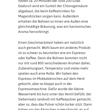
rösten ca. 20 Minuten bei rund 200 Grad.
Dadurch wird ein Gutteil der Chlorogensäure
abgebaut, die beim Kaffeetrinken für
Magendrücken sorgen kann. Außerdem
erhalten die Bohnen so Innen wie Außen eine
gleichmäßige Bräunung, was ein harmonisches
Aroma hervorbringt.
Einen Geschmackstest haben wir natürlich
auch gemacht. Wohl kaum ein anderes Produkt
ist so schwer zu beurteilen wie ein Espresso
oder Kaffee. Denn die Bohnen kommen nicht
nur mit rund 800 verschiedenen Aromen daher,
Zubereitungsart, Temperatur und vieles mehr
spielen auch eine Rolle. Wir haben den
Espresso im Mokkakännchen auf dem Herd
gekocht, aber es klappt auch in der
Espressomaschine. Dafür wurde der kleine
Wassertank bis kurz unter das Ventil befüllt, der
Siebeinsatz randvoll mit Kaffeepulver gemacht,
aber so, dass das Pulver schön locker sitzt. Dann
haben wir das Kännchen zugeschraubt, es auf