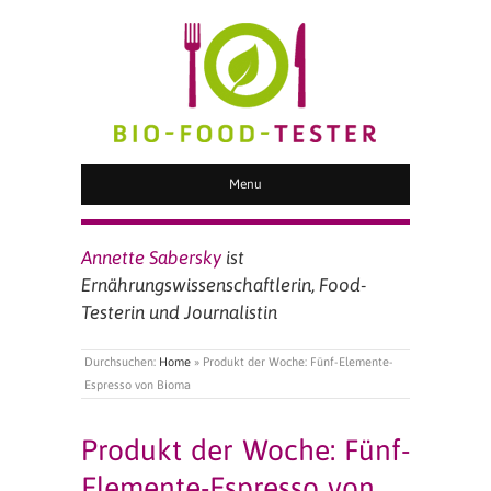
BIO FOOD TESTER
Menu
Annette Sabersky
ist
Ernährungswissenschaftlerin, Food-
Testerin und Journalistin
Durchsuchen:
Home
»
Produkt der Woche: Fünf-Elemente-
Espresso von Bioma
Produkt der Woche: Fünf-
Elemente-Espresso von