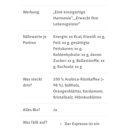
Werbung
„Eine einzigartige
Harmonie“, „Erweckt Ihre
Lebensgeister“
Nährwerte je
Energie: xx Kcal, Eiweiß: xx g,
Portion
Fett: xx g, gesättigte
Fettsäuren: xx g,
Kohlenhydrate: xx g, davon
Zucker: xx g, Ballaststoffe: xx
g, Kochsalz: xx g
Was steckt
100 % Arabica-Röstkaffee (>
drin?
98 %), Süßholz,
Orangenblätter, Kardamom,
Kristallsalz, Hibiskusblüten
Alles Bio?
Ja
Was fällt auf?
Der Espresso ist ein