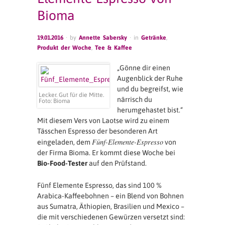
Bioma
19.01.2016
· by
Annette Sabersky
· in
Getränke
,
Produkt der Woche
,
Tee & Kaffee
„Gönne dir einen
Augenblick der Ruhe
und du begreifst, wie
Lecker. Gut für die Mitte.
närrisch du
Foto: Bioma
herumgehastet bist.“
Mit diesem Vers von Laotse wird zu einem
Tässchen Espresso der besonderen Art
Fünf-Elemente-Espresso
eingeladen, dem
von
der Firma Bioma. Er kommt diese Woche bei
Bio-Food-Tester
auf den Prüfstand.
Fünf Elemente Espresso, das sind 100 %
Arabica-Kaffeebohnen – ein Blend von Bohnen
aus Sumatra, Äthiopien, Brasilien und Mexico –
die mit verschiedenen Gewürzen versetzt sind: