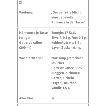
g
)
Werbung
„Der perfekte Mix für
eine liebevolle
Romanze in der Tasse“
Nährwerte je Tasse
Energie: 37 Kcal,
fertiger
Eiweiß:
0,1 g
, Fett:
0,1 g
,
Getreidekaffee
Kohlenhydrate: 8,9 ,
(200 ml)
davon Zucker:
6,4 g
.
Was steckt drin?
Maissirup getrocknet,
löslicher
Getreidekaffee 35 %
(Roggen, Zichorien,
Gerste, Eicheln,
Feigen), Bourbon
Vanille 1,5 %
Alles Bio?
Ja