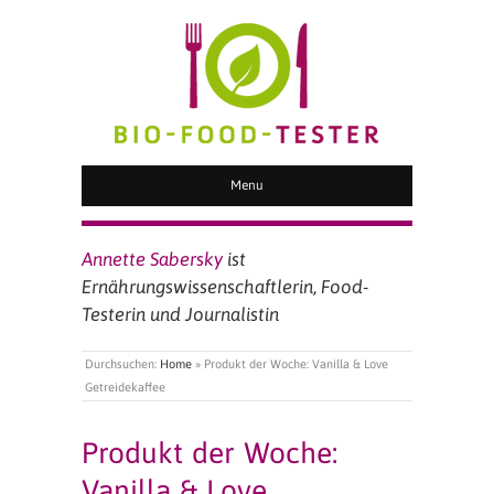
BIO FOOD TESTER
Menu
Annette Sabersky
ist
Ernährungswissenschaftlerin, Food-
Testerin und Journalistin
Durchsuchen:
Home
»
Produkt der Woche: Vanilla & Love
Getreidekaffee
Produkt der Woche:
Vanilla & Love