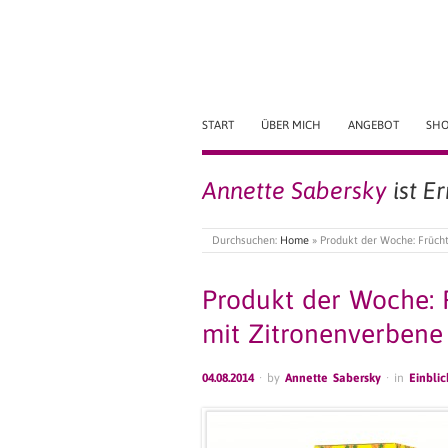
START
ÜBER MICH
ANGEBOT
SH
Annette Sabersky
ist E
Durchsuchen:
Home
»
Produkt der Woche: Früch
Produkt der Woche: 
mit Zitronenverbene
04.08.2014
· by
Annette Sabersky
· in
Einblic