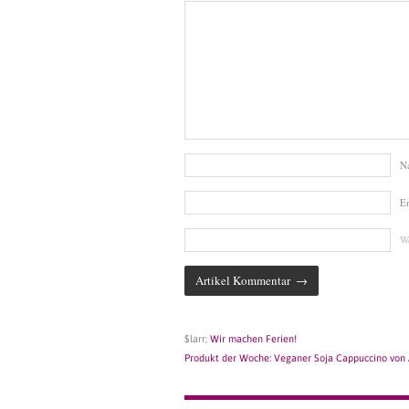
N
E
We
$larr;
Wir machen Ferien!
Produkt der Woche: Veganer Soja Cappuccino von 