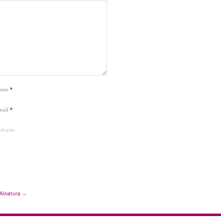
ame
*
mail
*
bseite
Alnatura
→