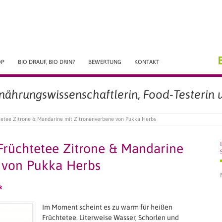
OP
BIO DRAUF, BIO DRIN?
BEWERTUNG
KONTAKT
rnährungswissenschaftlerin, Food-Testerin u
tetee Zitrone & Mandarine mit Zitronenverbene von Pukka Herbs
Früchtetee Zitrone & Mandarine
 von Pukka Herbs
k
Im Moment scheint es zu warm für heißen
Früchtetee. Literweise Wasser, Schorlen und