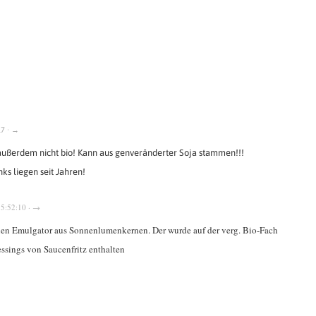
17 · →
, außerdem nicht bio! Kann aus genveränderter Soja stammen!!!
nks liegen seit Jahren!
15:52:10 · →
en Emulgator aus Sonnenlumenkernen. Der wurde auf der verg. Bio-Fach
ressings von Saucenfritz enthalten