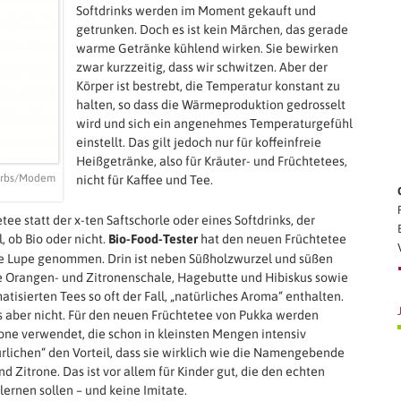
Softdrinks werden im Moment gekauft und
getrunken. Doch es ist kein Märchen, das gerade
warme Getränke kühlend wirken. Sie bewirken
zwar kurzzeitig, dass wir schwitzen. Aber der
Körper ist bestrebt, die Temperatur konstant zu
halten, so dass die Wärmeproduktion gedrosselt
wird und sich ein angenehmes Temperaturgefühl
einstellt. Das gilt jedoch nur für koffeinfreie
Heißgetränke, also für Kräuter- und Früchtetees,
Herbs/Modem
nicht für Kaffee und Tee.
e statt der x-ten Saftschorle oder eines Softdrinks, der
, ob Bio oder nicht.
Bio-Food-Tester
hat den neuen Früchtetee
e Lupe genommen. Drin ist neben Süßholzwurzel und süßen
e Orangen- und Zitronenschale, Hagebutte und Hibiskus sowie
atisierten Tees so oft der Fall, „natürliches Aroma“ enthalten.
 aber nicht. Für den neuen Früchtetee von Pukka werden
one verwendet, die schon in kleinsten Mengen intensiv
lichen“ den Vorteil, dass sie wirklich wie die Namengebende
 Zitrone. Das ist vor allem für Kinder gut, die den echten
rnen sollen – und keine Imitate.