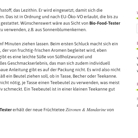
fsstoff, das Lezithin. Er wird eingesetzt, damit sich die
en. Das ist in Ordnung und nach EU-Öko-VO erlaubt, die bis zu
n gestattet. Wünschenswert wäre aus Sicht von
Bio-Food-Tester
 zu verwenden, z.B. aus Sonnenblumenkernen.
f Minuten ziehen lassen. Beim ersten Schluck macht sich ein
 der von fruchtig-frischen Aromen begleitet wird, eben
ibt es eine leichte Süße von Süßholzwurzel und
les Geschmackserlebnis, das man sich zudem individuell
e Anleitung gibt es auf der Packung nicht. Es wird also nicht
äß ein Beutel ziehen soll, ob in Tasse, Becher oder Teekanne.
r nicht nötig, je Tasse einen Teebeutel zu verwenden, was meist
iv schmeckt. Ein Teebeutel ist in einer kleinen Teekanne gut
Zitronen & Mandarine
Tester
erhält der neue Früchtetee
von