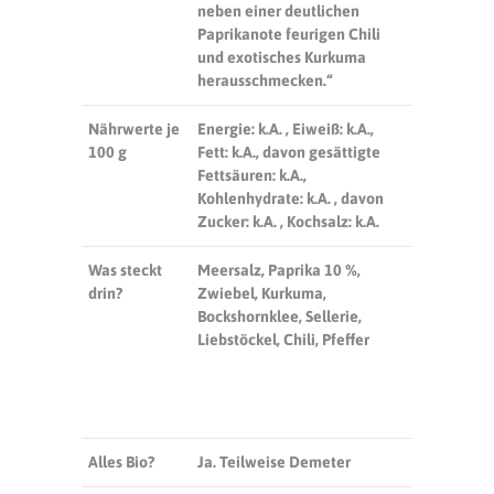
neben einer deutlichen
Paprikanote feurigen Chili
und exotisches Kurkuma
herausschmecken.“
Nährwerte je
Energie: k.A. , Eiweiß: k.A.,
100 g
Fett: k.A., davon gesättigte
Fettsäuren: k.A.,
Kohlenhydrate: k.A. , davon
Zucker: k.A. , Kochsalz: k.A.
Was steckt
Meersalz, Paprika 10 %,
drin?
Zwiebel, Kurkuma,
Bockshornklee, Sellerie,
Liebstöckel, Chili, Pfeffer
Alles Bio?
Ja. Teilweise Demeter