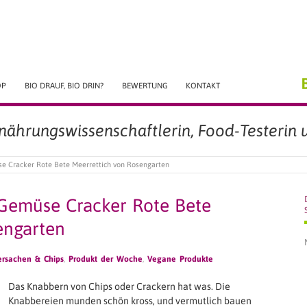
OP
BIO DRAUF, BIO DRIN?
BEWERTUNG
KONTAKT
rnährungswissenschaftlerin, Food-Testerin u
e Cracker Rote Bete Meerrettich von Rosengarten
Gemüse Cracker Rote Bete
engarten
rsachen & Chips
,
Produkt der Woche
,
Vegane Produkte
Das Knabbern von Chips oder Crackern hat was. Die
Knabbereien munden schön kross, und vermutlich bauen