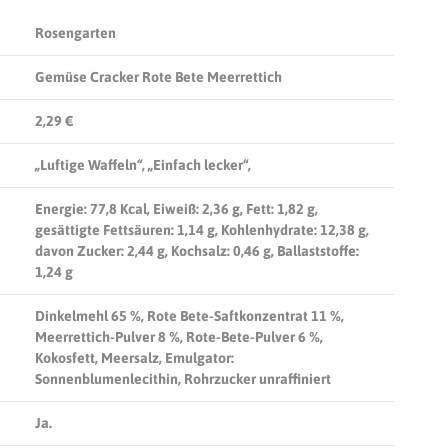
Rosengarten
Gemüse Cracker Rote Bete Meerrettich
2,29 €
„Luftige Waffeln“, „Einfach lecker“,
Energie: 77,8 Kcal, Eiweiß:
2,36 g
, Fett:
1,82 g
,
gesättigte Fettsäuren:
1,14 g
, Kohlenhydrate:
12,38 g
,
davon Zucker:
2,44 g
, Kochsalz:
0,46 g
, Ballaststoffe:
1,24 g
Dinkelmehl 65 %, Rote Bete-Saftkonzentrat 11 %,
Meerrettich-Pulver 8 %, Rote-Bete-Pulver 6 %,
Kokosfett, Meersalz, Emulgator:
Sonnenblumenlecithin, Rohrzucker unraffiniert
Ja.