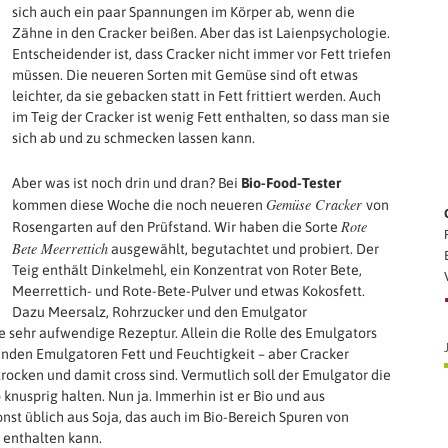
sich auch ein paar Spannungen im Körper ab, wenn die
Zähne in den Cracker beißen. Aber das ist Laienpsychologie.
Entscheidender ist, dass Cracker nicht immer vor Fett triefen
müssen. Die neueren Sorten mit Gemüse sind oft etwas
leichter, da sie gebacken statt in Fett frittiert werden. Auch
im Teig der Cracker ist wenig Fett enthalten, so dass man sie
sich ab und zu schmecken lassen kann.
Aber was ist noch drin und dran? Bei
Bio-Food-Tester
Gemüse Cracker
kommen diese Woche die noch neueren
von
Rote
Rosengarten auf den Prüfstand. Wir haben die Sorte
Bete Meerrettich
ausgewählt, begutachtet und probiert. Der
Teig enthält Dinkelmehl, ein Konzentrat von Roter Bete,
Meerrettich- und Rote-Bete-Pulver und etwas Kokosfett.
Dazu Meersalz, Rohrzucker und den Emulgator
 sehr aufwendige Rezeptur. Allein die Rolle des Emulgators
binden Emulgatoren Fett und Feuchtigkeit – aber Cracker
 trocken und damit cross sind. Vermutlich soll der Emulgator die
knusprig halten. Nun ja. Immerhin ist er Bio und aus
st üblich aus Soja, das auch im Bio-Bereich Spuren von
enthalten kann.