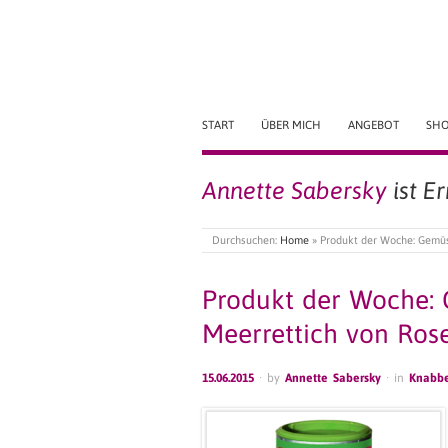
START
ÜBER MICH
ANGEBOT
SH
Annette Sabersky
ist E
Durchsuchen:
Home
»
Produkt der Woche: Gemüs
Produkt der Woche: 
Meerrettich von Ros
15.06.2015
· by
Annette Sabersky
· in
Knabbe