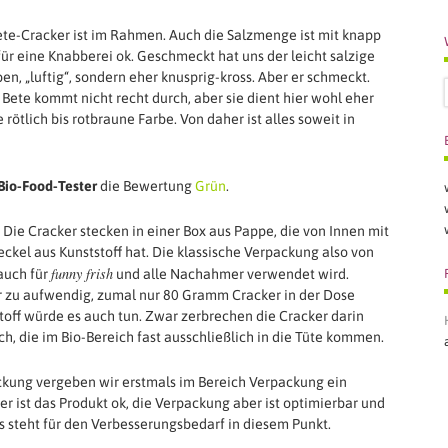
ete-Cracker ist im Rahmen. Auch die Salzmenge ist mit knapp
ür eine Knabberei ok. Geschmeckt hat uns der leicht salzige
ben, „luftig“, sondern eher knusprig-kross. Aber er schmeckt.
Bete kommt nicht recht durch, aber sie dient hier wohl eher
 rötlich bis rotbraune Farbe. Von daher ist alles soweit in
Bio-Food-Tester
die Bewertung
Grün
.
 Die Cracker stecken in einer Box aus Pappe, die von Innen mit
ckel aus Kunststoff hat. Die klassische Verpackung also von
funny frish
 auch für
und alle Nachahmer verwendet wird.
r zu aufwendig, zumal nur 80 Gramm Cracker in der Dose
toff würde es auch tun. Zwar zerbrechen die Cracker darin
uch, die im Bio-Bereich fast ausschließlich in die Tüte kommen.
ckung vergeben wir erstmals im Bereich Verpackung ein
er ist das Produkt ok, die Verpackung aber ist optimierbar und
Es steht für den Verbesserungsbedarf in diesem Punkt.