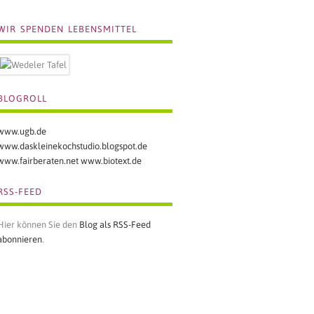
WIR SPENDEN LEBENSMITTEL
BLOGROLL
www.ugb.de
www.daskleinekochstudio.blogspot.de
www.fairberaten.net
www.biotext.de
RSS-FEED
Hier können Sie den
Blog als RSS-Feed
abonnieren
.