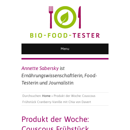
BIO FOOD TESTER
Menu
Annette Sabersky
ist
Ernährungswissenschaftlerin, Food-
Testerin und Journalistin
Durchsuchen:
Home
»
Produkt der Woche: Couscous
Frühstück Cranberry-Vanille mit Chia von Davert
Produkt der Woche:
Couscous Frühstück