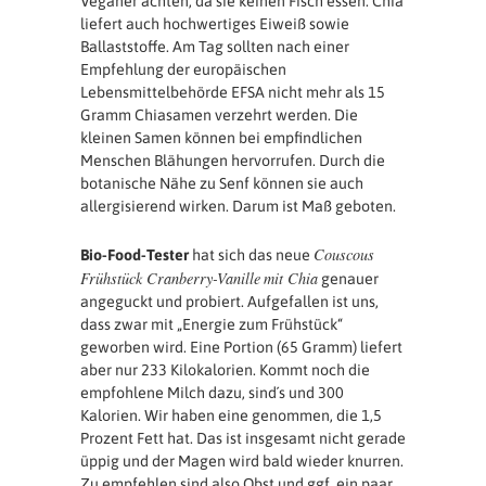
Veganer achten, da sie keinen Fisch essen. Chia
liefert auch hochwertiges Eiweiß sowie
Ballaststoffe. Am Tag sollten nach einer
Empfehlung der europäischen
Lebensmittelbehörde EFSA nicht mehr als 15
Gramm Chiasamen verzehrt werden. Die
kleinen Samen können bei empfindlichen
Menschen Blähungen hervorrufen. Durch die
botanische Nähe zu Senf können sie auch
allergisierend wirken. Darum ist Maß geboten.
Couscous
Bio-Food-Tester
hat sich das neue
Frühstück Cranberry-Vanille
mit Chia
genauer
angeguckt und probiert. Aufgefallen ist uns,
dass zwar mit „Energie zum Frühstück“
geworben wird. Eine Portion (65 Gramm) liefert
aber nur 233 Kilokalorien. Kommt noch die
empfohlene Milch dazu, sind´s und 300
Kalorien. Wir haben eine genommen, die 1,5
Prozent Fett hat. Das ist insgesamt nicht gerade
üppig und der Magen wird bald wieder knurren.
Zu empfehlen sind also Obst und ggf. ein paar