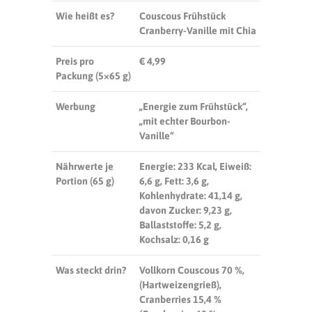
Wie heißt es?
Couscous Frühstück
Cranberry-Vanille mit Chia
Preis pro
€ 4,99
Packung (5×65 g)
Werbung
„Energie zum Frühstück“,
„mit echter Bourbon-
Vanille“
Nährwerte je
Energie: 233 Kcal, Eiweiß:
Portion (65 g)
6,6 g, Fett: 3,6 g,
Kohlenhydrate: 41,14 g,
davon Zucker: 9,23 g,
Ballaststoffe: 5,2 g,
Kochsalz: 0,16 g
Was steckt drin?
Vollkorn Couscous 70 %,
(Hartweizengrieß),
Cranberries 15,4 %