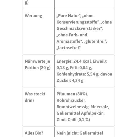
g
)
Werbung
„Pure Natur“, „ohne
Konservierungsstoffe“, „ohne
Geschmacksverstärker“,
„ohne Farb- und
Aromastoffe“, „glutenfrei“,
„lactosefrei“
Nährwerte je
Energie: 24,4 Kcal, Eiweiß:
Portion (
20 g
)
0,18 g
, Fett:
0,04 g
,
Kohlenhydrate:
5,54 g
, davon
Zucker:
4,24 g
Was steckt
Pflaumen (80%),
drin?
Rohrohrzucker,
Branntweinessig, Meersalz,
Geliermittel Apfelpektin,
Zimt, Chili (0,1 %)
Alles Bio?
Nein (nicht: Geliermittel