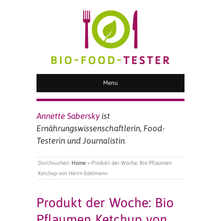
BIO FOOD TESTER
Menu
Annette Sabersky
ist
Ernährungswissenschaftlerin, Food-
Testerin und Journalistin
Durchsuchen:
Home
»
Produkt der Woche: Bio Pflaumen
Ketchup von Herrn Edelmann
Produkt der Woche: Bio
Pflaumen Ketchup von