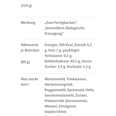
(320 g)
Werbung
„Zum Fertigbacken“,
„kontrolliert ökologische
Erzeugung“
Nährwerte
Energie: 200 Kcal, Eiweiß: 6,2
je Brötchen
g, Fett: 1 g, gesättigte
Fettsäuren: 0,2 g,
Kohlenhydrate: 40,3 g, davon
(80 g)
Zucker: 2,9 g, Kochsalz: 1,3 g
Was steckt
Weizenmehl, Trinkwasser,
drin?
Hartweizengrieß,
Roggenmehl, Speisesalz, Hefe,
Gerstenmalzmehl, Zucker,
Malzextrakt (Gerstenmalz,
Wasser), Emulgator:
Sojalecithine;