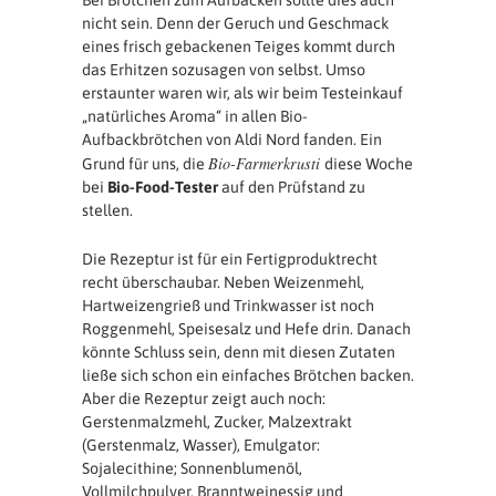
Bei Brötchen zum Aufbacken sollte dies auch
nicht sein. Denn der Geruch und Geschmack
eines frisch gebackenen Teiges kommt durch
das Erhitzen sozusagen von selbst. Umso
erstaunter waren wir, als wir beim Testeinkauf
„natürliches Aroma“ in allen Bio-
Aufbackbrötchen von Aldi Nord fanden. Ein
Bio-Farmerkrusti
Grund für uns, die
diese Woche
bei
Bio-Food-Tester
auf den Prüfstand zu
stellen.
Die Rezeptur ist für ein Fertigproduktrecht
recht überschaubar. Neben Weizenmehl,
Hartweizengrieß und Trinkwasser ist noch
Roggenmehl, Speisesalz und Hefe drin. Danach
könnte Schluss sein, denn mit diesen Zutaten
ließe sich schon ein einfaches Brötchen backen.
Aber die Rezeptur zeigt auch noch:
Gerstenmalzmehl, Zucker, Malzextrakt
(Gerstenmalz, Wasser), Emulgator:
Sojalecithine; Sonnenblumenöl,
Vollmilchpulver, Branntweinessig und