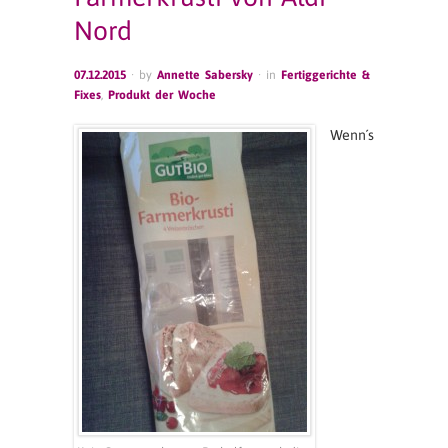
Nord
07.12.2015
· by
Annette Sabersky
· in
Fertiggerichte &
Fixes
,
Produkt der Woche
Wenn´s