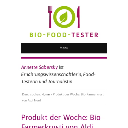
BIO FOOD TESTER
Menu
Annette Sabersky
ist
Ernährungswissenschaftlerin, Food-
Testerin und Journalistin
Durchsuchen:
Home
»
Produkt der Woche: Bio-Farmerkrusti
von Aldi Nord
Produkt der Woche: Bio-
Farmerkrusti von Aldi