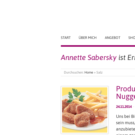
START
ÜBER MICH
ANGEBOT
SH
Annette Sabersky
ist E
Durchsuchen:
Home
»
Salz
Produ
Nugge
24.11.2014
·
Uns bei B
sein muss
anzubieten