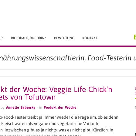
OP
BIO DRAUF, BIO DRIN?
BEWERTUNG
KONTAKT
rnährungswissenschaftlerin, Food-Testerin u
kt der Woche: Veggie Life Chick´n
ts von Tofutown
 by
Annette Sabersky
· in
Produkt der Woche
io-Food-Tester treibt ja immer wieder die Frage um, ob es denn
, Fleischwaren als vegane und vegetarische Variante
. Inzwischen gibt es ja nichts, was es nicht gibt. Kürzlich, in